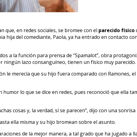
n que, en redes sociales, se bromee con el
parecido físico
q
a hija del comediante, Paola, ya ha entrado en contacto con 
vitados a la función para prensa de “Spamalot”, obra protag
ener ningún lazo consanguíneo, tienen un físico muy parecido.
ión le merecía que su hijo fuera comparado con Ramones, el 
humor lo que se dice en redes, pues reconoció que ella tamb
has cosas y, la verdad, sí se parecen”, dijo con una sonris
hasta ella misma y su hijo bromean sobre el asunto.
paraciones de la mejor manera, a tal grado que ha jugado a ll