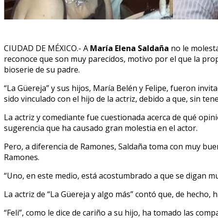
CIUDAD DE MÉXICO.- A
María Elena Saldaña
no le molesta
reconoce que son muy parecidos, motivo por el que la propi
bioserie de su padre.
“La Güereja” y sus hijos, María Belén y Felipe, fueron in
sido vinculado con el hijo de la actriz, debido a que, sin t
La actriz y comediante fue cuestionada acerca de qué opin
sugerencia que ha causado gran molestia en el actor.
Pero, a diferencia de Ramones, Saldaña toma con muy buen 
Ramones.
“Uno, en este medio, está acostumbrado a que se digan muc
La actriz de “La Güereja y algo más” contó que, de hecho, 
“Feli”, como le dice de cariño a su hijo, ha tomado las com