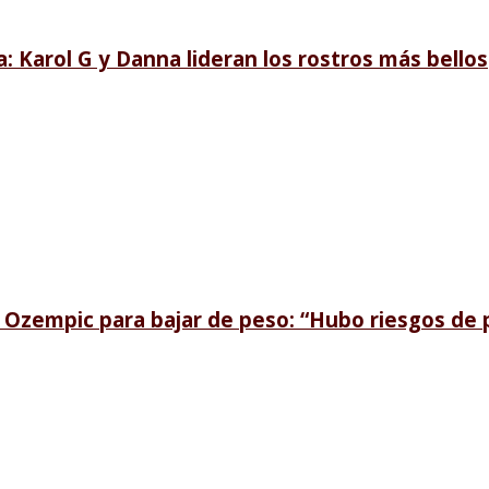
a: Karol G y Danna lideran los rostros más bellos
r Ozempic para bajar de peso: “Hubo riesgos de p