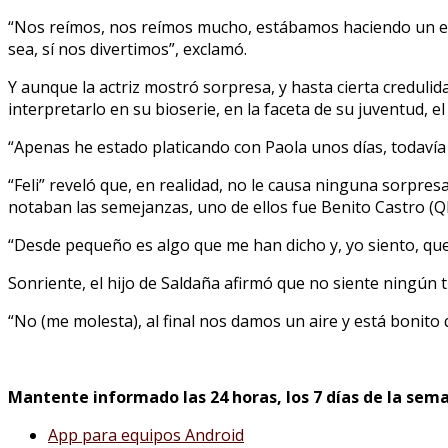
“Nos reímos, nos reímos mucho, estábamos haciendo un en viv
sea, sí nos divertimos”, exclamó.
Y aunque la actriz mostró sorpresa, y hasta cierta creduli
interpretarlo en su bioserie, en la faceta de su juventud, 
“Apenas he estado platicando con Paola unos días, todavía n
“Feli” reveló que, en realidad, no le causa ninguna sorpre
notaban las semejanzas, uno de ellos fue Benito Castro (Q
“Desde pequeño es algo que me han dicho y, yo siento, qu
Sonriente, el hijo de Saldaña afirmó que no siente ningún 
“No (me molesta), al final nos damos un aire y está bonit
Mantente informado las 24 horas, los 7 días de la sema
App para equipos Android