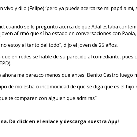
o y dijo (Felipe) ‘pero ya puede acercarse mi papá a mí, al 
dad, cuando se le preguntó acerca de que Adal estaba contem
el joven afirmó que sí ha estado en conversaciones con Paola, 
o estoy al tanto del todo”, dijo el joven de 25 años.
sa que en redes se hable de su parecido al comediante, pues 
EPD).
e ahora me parezco menos que antes, Benito Castro luego m
tipo de molestia o incomodidad de que se diga que es el hij
o que te comparen con alguien que admiras”.
na. Da click en el enlace y descarga nuestra App!