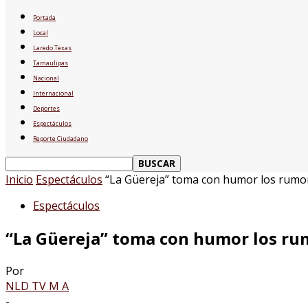
Portada
Local
Laredo Texas
Tamaulipas
Nacional
Internacional
Deportes
Espectáculos
Reporte Ciudadano
Inicio
Espectáculos
“La Güereja” toma con humor los rumor
Espectáculos
“La Güereja” toma con humor los rumo
Por
NLD TV M A
-