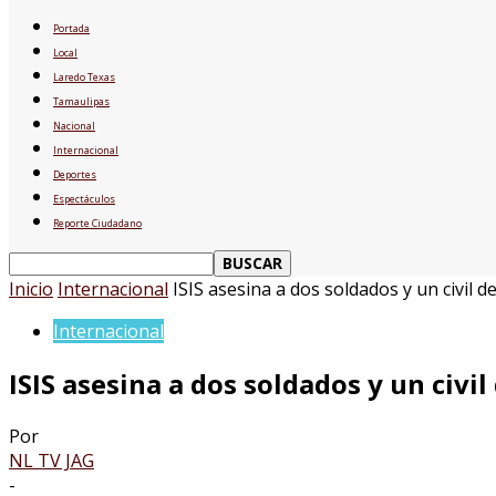
Portada
Local
Laredo Texas
Tamaulipas
Nacional
Internacional
Deportes
Espectáculos
Reporte Ciudadano
Inicio
Internacional
ISIS asesina a dos soldados y un civil de 
Internacional
ISIS asesina a dos soldados y un civi
Por
NL TV JAG
-