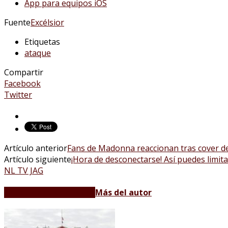
App para equipos iOS
Fuente
Excélsior
Etiquetas
ataque
Compartir
Facebook
Twitter
Artículo anterior
Fans de Madonna reaccionan tras cover de
Artículo siguiente
¡Hora de desconectarse! Así puedes limit
NL TV JAG
Artículos relacionados
Más del autor