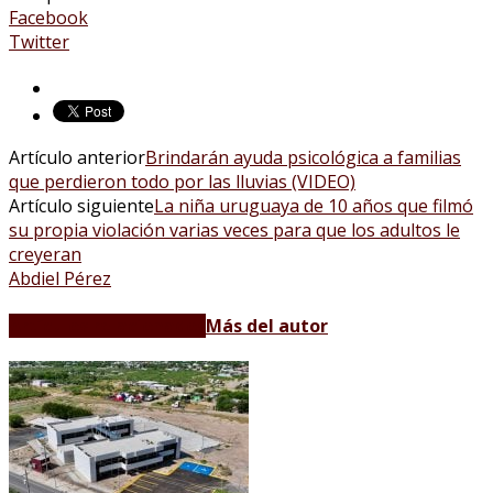
Facebook
Twitter
Artículo anterior
Brindarán ayuda psicológica a familias
que perdieron todo por las lluvias (VIDEO)
Artículo siguiente
La niña uruguaya de 10 años que filmó
su propia violación varias veces para que los adultos le
creyeran
Abdiel Pérez
Artículos relacionados
Más del autor