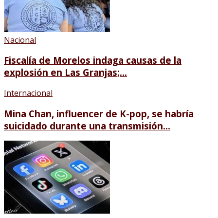
Nacional
Fiscalía de Morelos indaga causas de la
explosión en Las Granjas;...
Internacional
Mina Chan, influencer de K-pop, se habría
suicidado durante una transmisión...