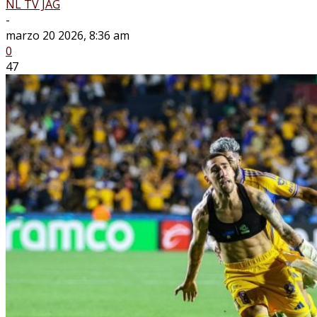
NL TV JAG
-
marzo 20 2026, 8:36 am
0
47