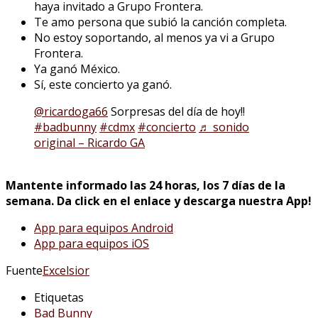
haya invitado a Grupo Frontera.
Te amo persona que subió la canción completa.
No estoy soportando, al menos ya vi a Grupo
Frontera.
Ya ganó México.
Sí, este concierto ya ganó.
@ricardoga66
Sorpresas del día de hoy!!
#badbunny
#cdmx
#concierto
♬ sonido
original – Ricardo GA
Mantente informado las 24 horas, los 7 días de la
semana. Da click en el enlace y descarga nuestra App!
App para equipos Android
App para equipos iOS
Fuente
Excelsior
Etiquetas
Bad Bunny