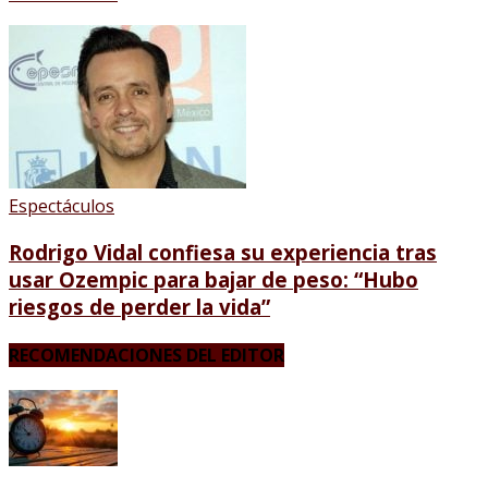
Espectáculos
Rodrigo Vidal confiesa su experiencia tras
usar Ozempic para bajar de peso: “Hubo
riesgos de perder la vida”
RECOMENDACIONES DEL EDITOR