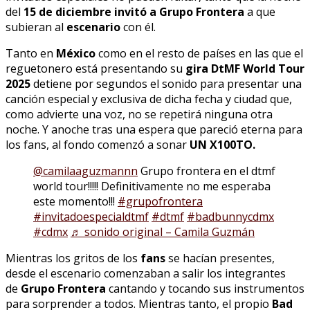
del
15 de diciembre invitó a Grupo Frontera
a que
subieran al
escenario
con él.
Tanto en
México
como en el resto de países en las que el
reguetonero está presentando su
gira DtMF World Tour
2025
detiene por segundos el sonido para presentar una
canción especial y exclusiva de dicha fecha y ciudad que,
como advierte una voz, no se repetirá ninguna otra
noche. Y anoche tras una espera que pareció eterna para
los fans, al fondo comenzó a sonar
UN X100TO.
@camilaaguzmannn
Grupo frontera en el dtmf
world tour!!!!! Definitivamente no me esperaba
este momento!!!
#grupofrontera
#invitadoespecialdtmf
#dtmf
#badbunnycdmx
#cdmx
♬ sonido original – Camila Guzmán
Mientras los gritos de los
fans
se hacían presentes,
desde el escenario comenzaban a salir los integrantes
de
Grupo Frontera
cantando y tocando sus instrumentos
para sorprender a todos. Mientras tanto, el propio
Bad