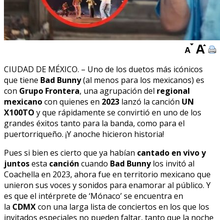
CIUDAD DE MÉXICO. – Uno de los duetos más icónicos
que tiene
Bad Bunny
(al menos para los mexicanos) es
con
Grupo Frontera
, una agrupación del
regional
mexicano
con quienes en
2023
lanzó la canción
UN
X100TO
y que rápidamente se convirtió en uno de los
grandes éxitos tanto para la banda, como para el
puertorriqueño. ¡Y anoche hicieron historia!
Pues si bien es cierto que ya habían
cantado en vivo y
juntos
esta
canción
cuando
Bad Bunny
los invitó al
Coachella en 2023, ahora fue en territorio mexicano que
unieron sus voces y sonidos para enamorar al público. Y
es que el intérprete de ‘Mónaco’ se encuentra en
la
CDMX
con una larga lista de conciertos en los que los
invitados especiales no pueden faltar, tanto que la noche