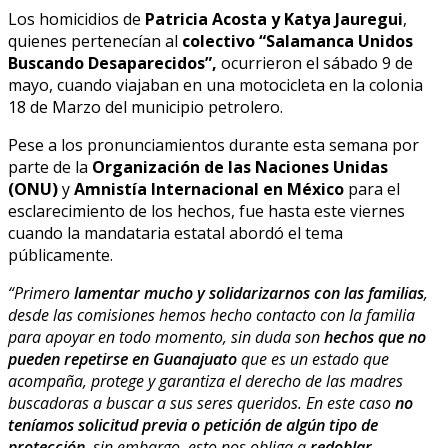
Los homicidios de
Patricia Acosta y Katya Jauregui
,
quienes pertenecían al
colectivo “Salamanca Unidos
Buscando Desaparecidos”,
ocurrieron el sábado 9 de
mayo, cuando viajaban en una motocicleta en la colonia
18 de Marzo del municipio petrolero.
Pese a los pronunciamientos durante esta semana por
parte de la
Organización de las Naciones Unidas
(ONU)
y
Amnistía Internacional en México
para el
esclarecimiento de los hechos, fue hasta este viernes
cuando la mandataria estatal abordó el tema
públicamente.
“Primero
lamentar mucho y solidarizarnos con las familias
,
desde las comisiones hemos hecho contacto con la familia
para apoyar en todo momento, sin duda son
hechos que no
pueden repetirse en Guanajuato
que es un estado que
acompaña, protege y garantiza el derecho de las madres
buscadoras a buscar a sus seres queridos. En este caso
no
teníamos solicitud previa o petición de algún tipo de
protección,
sin embargo, esto nos obliga a
redoblar