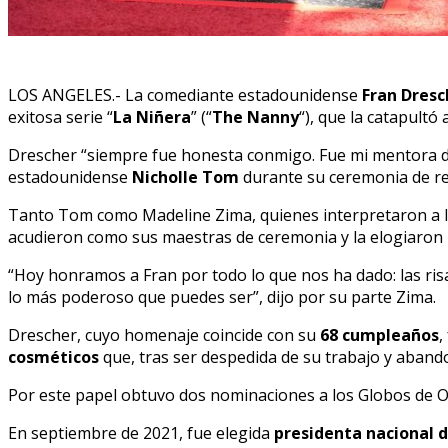
LOS ANGELES.- La comediante estadounidense
Fran Dresc
exitosa serie “
La Niñera
” (“
The Nanny
“), que la catapultó 
Drescher “siempre fue honesta conmigo. Fue mi mentora duran
estadounidense
Nicholle Tom
durante su ceremonia de rec
Tanto Tom como Madeline Zima, quienes interpretaron a las
acudieron como sus maestras de ceremonia y la elogiaron p
“Hoy honramos a Fran por todo lo que nos ha dado: las risa
lo más poderoso que puedes ser”, dijo por su parte Zima.
Drescher, cuyo homenaje coincide con su
68 cumpleaños
,
cosméticos
que, tras ser despedida de su trabajo y abandon
Por este papel obtuvo dos nominaciones a los Globos de O
En septiembre de 2021, fue elegida
presidenta nacional 