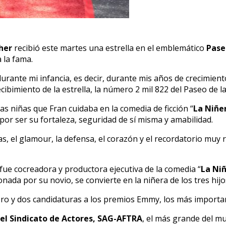
her
recibió este martes una estrella en el emblemático
Pase
a la fama.
te mi infancia, es decir, durante mis años de crecimiento, d
ibimiento de la estrella, la número 2 mil 822 del Paseo de l
 niñas que Fran cuidaba en la comedia de ficción “
La Niñe
or ser su fortaleza, seguridad de sí misma y amabilidad.
s, el glamour, la defensa, el corazón y el recordatorio muy 
 fue cocreadora y productora ejecutiva de la comedia “
La Ni
ada por su novio, se convierte en la niñera de los tres hijos
ro y dos candidaturas a los premios Emmy, los más importan
del Sindicato de Actores, SAG-AFTRA
, el más grande del mu