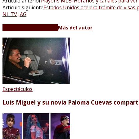
Artículo anterior
Playoffs MLB: Horarios y canales para ver
Artículo siguiente
Estados Unidos acelera trámite de visas 
NL TV JAG
Artículos relacionados
Más del autor
Espectáculos
Luis Miguel y su novia Paloma Cuevas compart