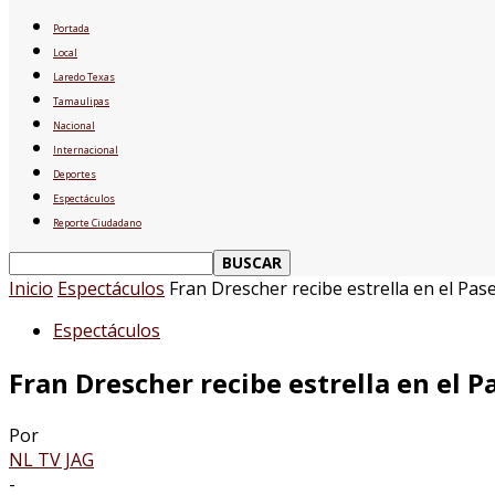
Portada
Local
Laredo Texas
Tamaulipas
Nacional
Internacional
Deportes
Espectáculos
Reporte Ciudadano
Inicio
Espectáculos
Fran Drescher recibe estrella en el Pas
Espectáculos
Fran Drescher recibe estrella en el 
Por
NL TV JAG
-