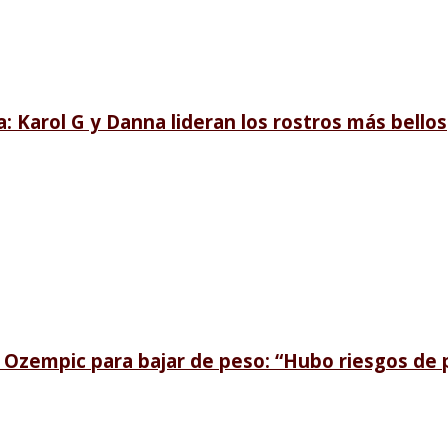
a: Karol G y Danna lideran los rostros más bellos
r Ozempic para bajar de peso: “Hubo riesgos de p