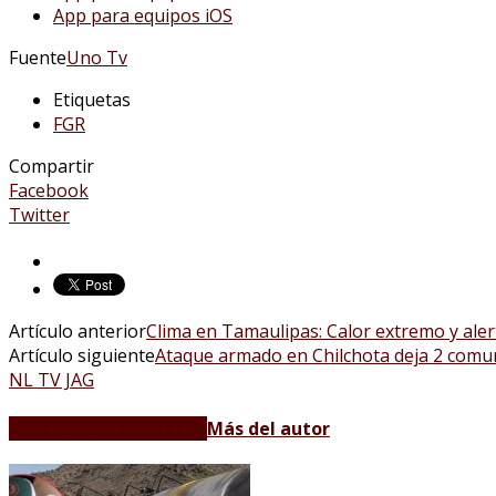
App para equipos iOS
Fuente
Uno Tv
Etiquetas
FGR
Compartir
Facebook
Twitter
Artículo anterior
Clima en Tamaulipas: Calor extremo y ale
Artículo siguiente
Ataque armado en Chilchota deja 2 comu
NL TV JAG
Artículos relacionados
Más del autor