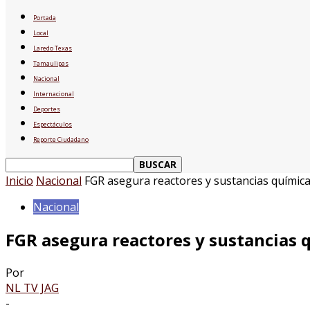
Portada
Local
Laredo Texas
Tamaulipas
Nacional
Internacional
Deportes
Espectáculos
Reporte Ciudadano
Inicio
Nacional
FGR asegura reactores y sustancias químicas
Nacional
FGR asegura reactores y sustancias q
Por
NL TV JAG
-