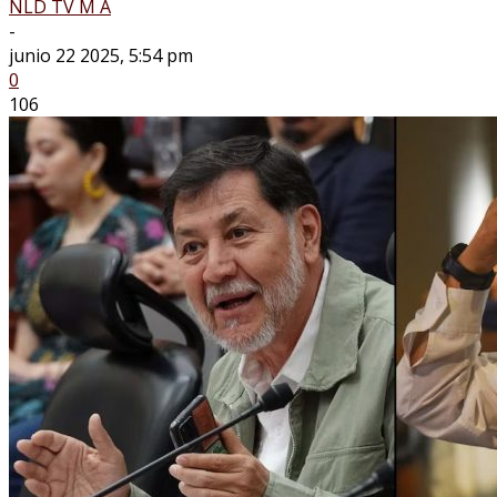
NLD TV M A
-
junio 22 2025, 5:54 pm
0
106