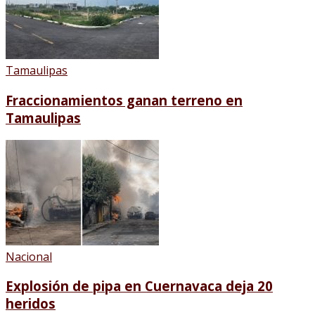
Tamaulipas
Fraccionamientos ganan terreno en
Tamaulipas
Nacional
Explosión de pipa en Cuernavaca deja 20
heridos