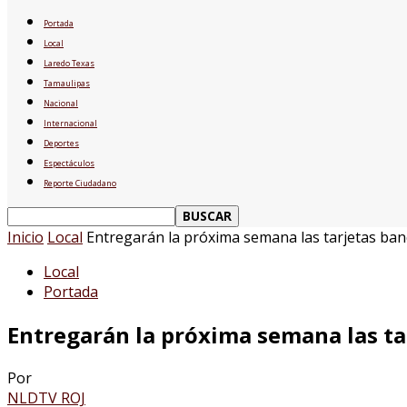
Portada
Local
Laredo Texas
Tamaulipas
Nacional
Internacional
Deportes
Espectáculos
Reporte Ciudadano
Inicio
Local
Entregarán la próxima semana las tarjetas banca
Local
Portada
Entregarán la próxima semana las ta
Por
NLDTV ROJ