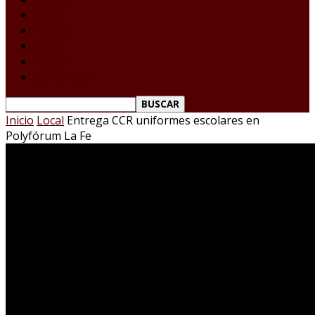
Tamaulipas
Nacional
Internacional
Deportes
Espectáculos
Reporte Ciudadano
Inicio
Local
Entrega CCR uniformes escolares en
Polyfórum La Fe