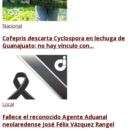
Nacional
Cofepris descarta Cyclospora en lechuga de
Guanajuato; no hay vínculo con...
Local
Fallece el reconocido Agente Aduanal
neolaredense José Félix Vázquez Rangel