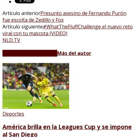
Artículo anterior
Presunto asesino de Fernando Purón
fue escolta de Zedillo y Fox
Artículo siguiente
#WhatTheFluffChallenge el nuevo reto
viral con tu mascota (VIDEO)
NLD.TV
Artículos relacionados
Más del autor
Deportes
América brilla en la Leagues Cup y se impone
al San Diego