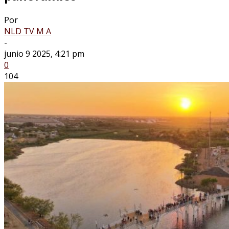
Por
NLD TV M A
-
junio 9 2025, 4:21 pm
0
104