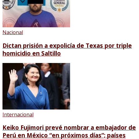
Nacional
Dictan prisión a expolicía de Texas por triple
homicidio en Saltillo
Internacional
Keiko Fujimori prevé nombrar a embajador de
Perú en México “en próximos días”; países