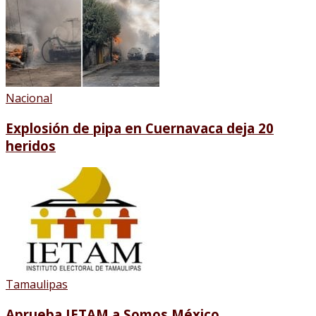
Nacional
Explosión de pipa en Cuernavaca deja 20
heridos
Tamaulipas
Aprueba IETAM a Somos México