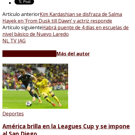
Artículo anterior
Kim Kardashian se disfraza de Salma
Hayek en ‘From Dusk till Dawn’ y actriz responde
Artículo siguiente
Habrá puente de 4 días en escuelas de
nivel básico de Nuevo Laredo
NL TV JAG
Artículos relacionados
Más del autor
Deportes
América brilla en la Leagues Cup y se impone
al San Diego