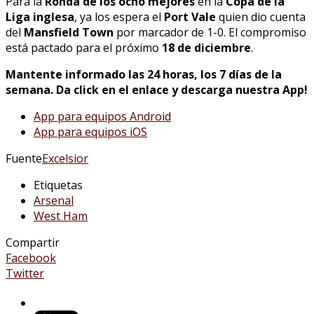
Para la
Ronda de los ocho mejores
en la
Copa de la
Liga inglesa
, ya los espera el
Port Vale
quien dio cuenta
del
Mansfield Town
por marcador de 1-0. El compromiso
está pactado para el próximo
18 de diciembre
.
Mantente informado las 24 horas, los 7 días de la
semana. Da click en el enlace y descarga nuestra App!
App para equipos Android
App para equipos iOS
Fuente
Excelsior
Etiquetas
Arsenal
West Ham
Compartir
Facebook
Twitter