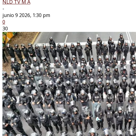
NLD TV M A
-
junio 9 2026, 1:30 pm
0
30