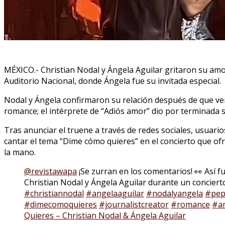
MÉXICO.- Christian Nodal y Ángela Aguilar gritaron su amor
Auditorio Nacional, donde Ángela fue su invitada especial.
Nodal y Ángela confirmaron su relación después de que ver
romance; el intérprete de “Adiós amor” dio por terminada s
Tras anunciar el truene a través de redes sociales, usuari
cantar el tema “Dime cómo quieres” en el concierto que ofr
la mano.
@revistawapa
¡Se zurran en los comentarios! 👀 Así fu
Christian Nodal y Ángela Aguilar durante un conciert
#christiannodal
#angelaaguilar
#nodalyangela
#pep
#dimecomoquieres
#journalistcreator
#romance
#a
Quieres – Christian Nodal & Ángela Aguilar