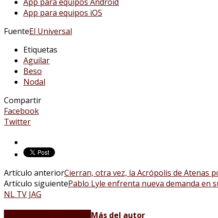
App para equipos Android
App para equipos iOS
Fuente
El Universal
Etiquetas
Aguilar
Beso
Nodal
Compartir
Facebook
Twitter
Artículo anterior
Cierran, otra vez, la Acrópolis de Atenas p
Artículo siguiente
Pablo Lyle enfrenta nueva demanda en su
NL TV JAG
Artículos relacionados
Más del autor