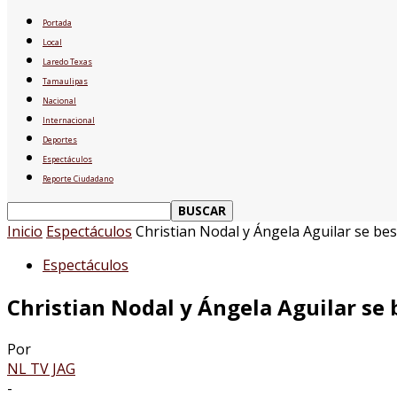
Portada
Local
Laredo Texas
Tamaulipas
Nacional
Internacional
Deportes
Espectáculos
Reporte Ciudadano
Inicio
Espectáculos
Christian Nodal y Ángela Aguilar se bes
Espectáculos
Christian Nodal y Ángela Aguilar se 
Por
NL TV JAG
-