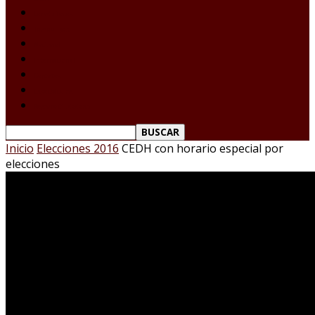
Laredo Texas
Tamaulipas
Nacional
Internacional
Deportes
Espectáculos
Reporte Ciudadano
Inicio
Elecciones 2016
CEDH con horario especial por
elecciones