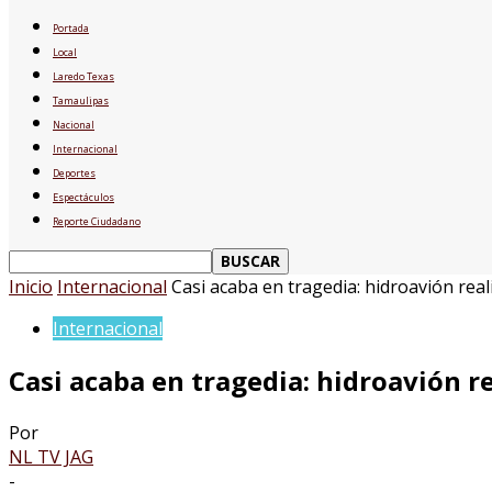
Portada
Local
Laredo Texas
Tamaulipas
Nacional
Internacional
Deportes
Espectáculos
Reporte Ciudadano
Inicio
Internacional
Casi acaba en tragedia: hidroavión reali
Internacional
Casi acaba en tragedia: hidroavión r
Por
NL TV JAG
-