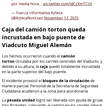
por media hora.…
pic.twitter.com/jdCzXmTCUt
— Fuerza Informativa Azteca
(@AztecaNoticias)
November 12, 2025
Caja del camión torton queda
incrustada en bajo puente de
Viadcuto Miguel Alemán
Los hechos ocurrieron cuando el
camión
torton
circulaba por los carriles centrales del Viaducto, y
debido a su altura, la
caja
quedó totalmente incrustada
en la parte superior del bajo puente.
El incidente provocó el
bloqueo de la circulación
de
manera parcial. Personal de la Secretaría de Seguridad
Ciudadana acudieron a la zona para acordonarla.
La
pesada unidad
logró ser liberada con ayuda de grúas
tipo Brigadier, colocando al camión en los carriles lateral