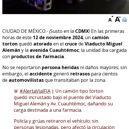
CIUDAD DE MÉXICO.- ¡Susto en la
CDMX
! En las primeras
horas de este
12 de noviembre 2024
, un
camión
torton
quedó
atorado
en el
cruce
de
Viaducto Miguel
Alemán
y la
avenida Cuauhtémoc
; la unidad iba cargada
con
productos de farmacia
.
No se reportaron
persona heridas
ni daños mayores; sin
embargo, el
accidente
generó
retrasos
para cientos
de
automovilistas
que transitaban por la zona.
🚨
#AlertaVialFIA
| Un camión tipo torton
quedó incrustado bajo el puente del Viaducto
Miguel Alemán y Av. Cuauhtémoc, dañando su
carga destinada a una farmacia.
Policía y grúas retiraron el vehículo; sin
personas lesionadas, pero afectó la circulación