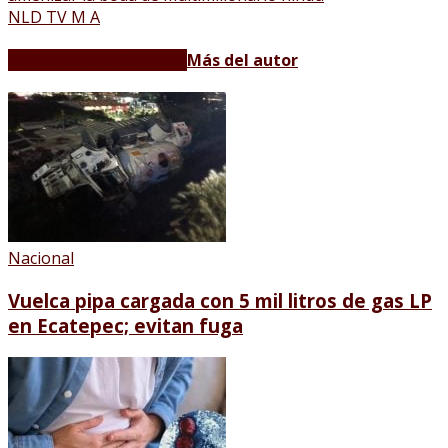
NLD TV M A
Artículos relacionados
Más del autor
Nacional
Vuelca pipa cargada con 5 mil litros de gas LP
en Ecatepec; evitan fuga