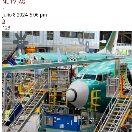
NL TV JAG
-
julio 8 2024, 5:06 pm
0
123