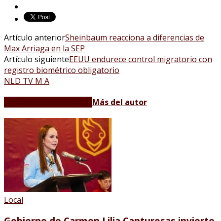
Artículo anterior
Sheinbaum reacciona a diferencias de
Max Arriaga en la SEP
Artículo siguiente
EEUU endurece control migratorio con
registro biométrico obligatorio
NLD TV M A
Artículos relacionados
Más del autor
Local
Gobierno de Carmen Lilia Canturosas invierte