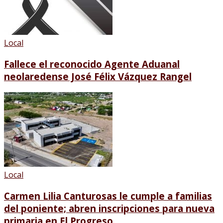
Local
Fallece el reconocido Agente Aduanal
neolaredense José Félix Vázquez Rangel
Local
Carmen Lilia Canturosas le cumple a familias
del poniente; abren inscripciones para nueva
primaria en El Progreso