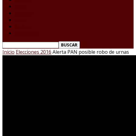
Tamaulipas
Nacional
Internacional
Deportes
Espectáculos
Reporte Ciudadano
Inicio
Elecciones 2016
Alerta PAN posible robo de urnas