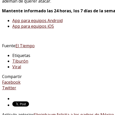
ademán de querer atacar.
Mantente informado las 24 horas, los 7 días de la sema
App para equipos Android
App para equipos iOS
Fuente
El Tiempo
Etiquetas
Tiburón
Viral
Compartir
Facebook
Twitter
Artículo anterior
Sheinbaum felicita a los padres de México 