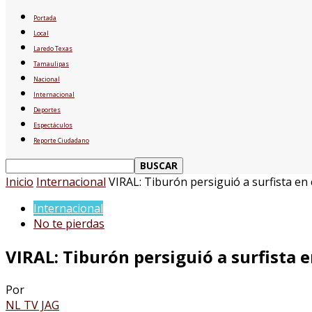
Portada
Local
Laredo Texas
Tamaulipas
Nacional
Internacional
Deportes
Espectáculos
Reporte Ciudadano
Inicio
Internacional
VIRAL: Tiburón persiguió a surfista en 
Internacional
No te pierdas
VIRAL: Tiburón persiguió a surfista e
Por
NL TV JAG