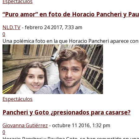
Espectáculos
“Puro amor” en foto de Horacio Pancheri y Pau
NLD.TV
-
febrero 24 2017, 7:33 am
0
Una polémica foto en la que Horacio Pancheri aparece con 
Espectáculos
Pancheri y Goto ¿presionados para casarse?
Giovanna Gutiérrez
-
octubre 11 2016, 1:32 pm
0
Horacio Pancheri y Paulina Goto, se han convertido en una d