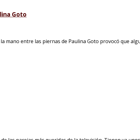
lina Goto
la mano entre las piernas de Paulina Goto provocó que algu
e las parejas más queridas de la televisión. Tienen ya unos 