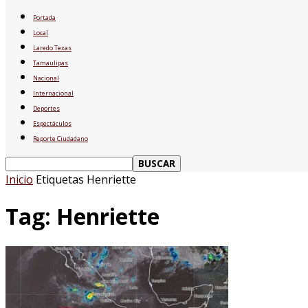
Portada
Local
Laredo Texas
Tamaulipas
Nacional
Internacional
Deportes
Espectáculos
Reporte Ciudadano
Inicio
Etiquetas
Henriette
Tag: Henriette