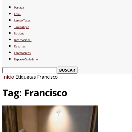
Portada
Local
Laredo Texas
Tamaulipas
Nacional
Internacional
Deportes
Espectáculos
Reporte Ciudadano
Inicio
Etiquetas
Francisco
Tag: Francisco