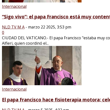
Internacional
“Sigo vivo”; el papa Francisco está muy contento
NLD TV M A
-
marzo 22 2025, 3:53 pm
0
CIUDAD DEL VATICANO.- El papa Francisco "estaba muy cont
Alfieri, quien coordinó el...
Internacional
El papa Francisco hace fisioterapia motora; ce
NLD TV M A
-
marzo 5 2025, 4:32 pm