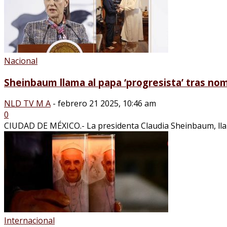
Nacional
Sheinbaum llama al papa ‘progresista’ tras nom
NLD TV M A
-
febrero 21 2025, 10:46 am
0
CIUDAD DE MÉXICO.- La presidenta Claudia Sheinbaum, llamó
Internacional