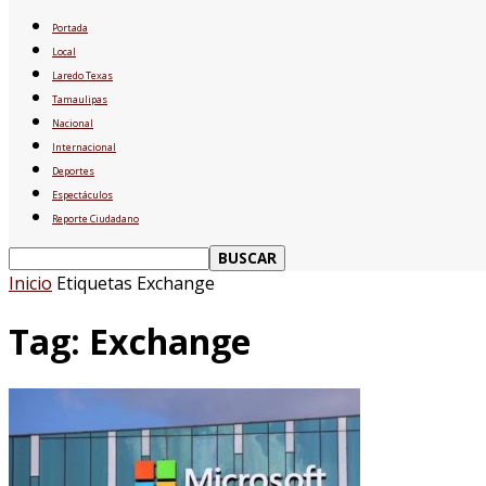
Portada
Local
Laredo Texas
Tamaulipas
Nacional
Internacional
Deportes
Espectáculos
Reporte Ciudadano
Inicio
Etiquetas
Exchange
Tag: Exchange