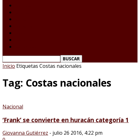
Laredo Texas
Tamaulipas
Nacional
Internacional
Deportes
Espectáculos
Reporte Ciudadano
Inicio
Etiquetas
Costas nacionales
Tag: Costas nacionales
Nacional
‘Frank’ se convierte en huracán categoría 1
Giovanna Gutiérrez
-
julio 26 2016, 4:22 pm
0