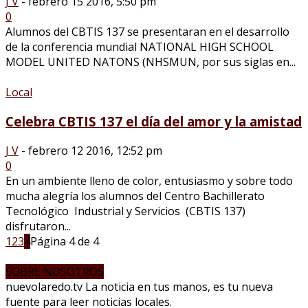
J V
-
febrero 15 2016, 5:50 pm
0
Alumnos del CBTIS 137 se presentaran en el desarrollo
de la conferencia mundial NATIONAL HIGH SCHOOL
MODEL UNITED NATONS (NHSMUN, por sus siglas en...
Local
Celebra CBTIS 137 el día del amor y la amistad
J V
-
febrero 12 2016, 12:52 pm
0
En un ambiente lleno de color, entusiasmo y sobre todo
mucha alegría los alumnos del Centro Bachillerato
Tecnológico Industrial y Servicios (CBTIS 137)
disfrutaron...
1
2
3
4
Página 4 de 4
SOBRE NOSOTROS
nuevolaredo.tv La noticia en tus manos, es tu nueva
fuente para leer noticias locales.