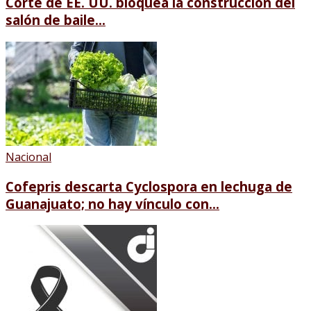
Corte de EE. UU. bloquea la construcción del
salón de baile...
Nacional
Cofepris descarta Cyclospora en lechuga de
Guanajuato; no hay vínculo con...